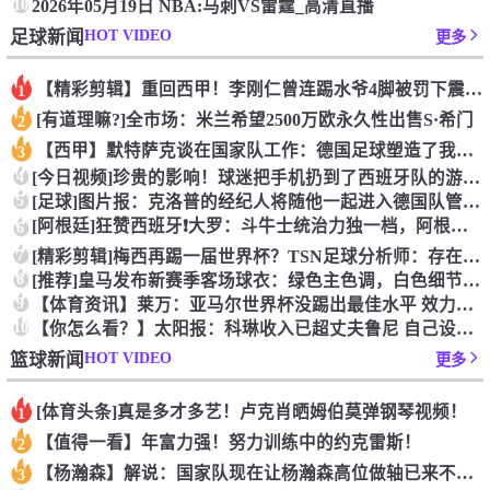
10
2026年05月19日 NBA:马刺VS雷霆_高清直播
HOT VIDEO
足球新闻
更多
【精彩剪辑】重回西甲！李刚仁曾连踢水爷4脚被罚下震惊足坛
1
[有道理嘛?]全市场：米兰希望2500万欧永久性出售S·希门
2
【西甲】默特萨克谈在国家队工作：德国足球塑造了我的人生，感谢
3
4
[今日视频]珍贵的影响！球迷把手机扔到了西班牙队的游行大巴上
5
[足球]图片报：克洛普的经纪人将随他一起进入德国队管理团队
[阿根廷]狂赞西班牙❗大罗：斗牛士统治力独一档，阿根廷有梅西
6
7
[精彩剪辑]梅西再踢一届世界杯？TSN足球分析师：存在可能性
8
[推荐]皇马发布新赛季客场球衣：绿色主色调，白色细节+经典肩
9
【体育资讯】莱万：亚马尔世界杯没踢出最佳水平 效力过巴萨后就
10
【你怎么看？】太阳报：科琳收入已超丈夫鲁尼 自己设计服装8岁
HOT VIDEO
篮球新闻
更多
[体育头条]真是多才多艺！卢克肖晒姆伯莫弹钢琴视频！
1
【值得一看】年富力强！努力训练中的约克雷斯！
2
【杨瀚森】解说：国家队现在让杨瀚森高位做轴已来不及了 多打打
3