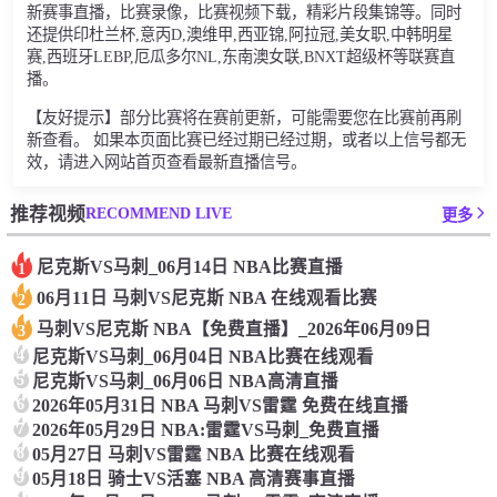
新赛事直播，比赛录像，比赛视频下载，精彩片段集锦等。同时
还提供印杜兰杯,意丙D,澳维甲,西亚锦,阿拉冠,美女职,中韩明星
赛,西班牙LEBP,厄瓜多尔NL,东南澳女联,BNXT超级杯等联赛直
播。
【友好提示】部分比赛将在赛前更新，可能需要您在比赛前再刷
新查看。 如果本页面比赛已经过期已经过期，或者以上信号都无
效，请进入网站首页查看最新直播信号。
RECOMMEND LIVE
推荐视频
更多
尼克斯VS马刺_06月14日 NBA比赛直播
1
06月11日 马刺VS尼克斯 NBA 在线观看比赛
2
马刺VS尼克斯 NBA【免费直播】_2026年06月09日
3
4
尼克斯VS马刺_06月04日 NBA比赛在线观看
5
尼克斯VS马刺_06月06日 NBA高清直播
6
2026年05月31日 NBA 马刺VS雷霆 免费在线直播
7
2026年05月29日 NBA:雷霆VS马刺_免费直播
8
05月27日 马刺VS雷霆 NBA 比赛在线观看
9
05月18日 骑士VS活塞 NBA 高清赛事直播