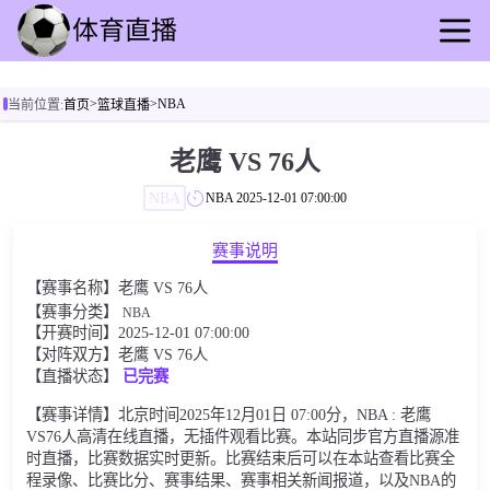
首页
>
>
NBA
当前位置:
首页
篮球直播
足球直播
篮球直播
老鹰 VS 76人
足球录像
NBA
NBA
2025-12-01 07:00:00
篮球录播
足球速报
赛事说明
篮球新闻
【赛事名称】老鹰 VS 76人
其他转播
【赛事分类】
NBA
【开赛时间】2025-12-01 07:00:00
【对阵双方】老鹰 VS 76人
【直播状态】
已完赛
【赛事详情】北京时间2025年12月01日 07:00分，NBA : 老鹰
VS76人高清在线直播，无插件观看比赛。本站同步官方直播源准
时直播，比赛数据实时更新。比赛结束后可以在本站查看比赛全
程录像、比赛比分、赛事结果、赛事相关新闻报道，以及NBA的