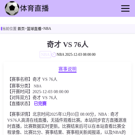
首页
>
>
NBA
当前位置:
首页
篮球直播
足球直播
篮球直播
奇才 VS 76人
足球录像
NBA
NBA
2025-12-03 08:00:00
篮球录播
足球速报
赛事说明
篮球新闻
【赛事名称】奇才 VS 76人
其他转播
【赛事分类】
NBA
【开赛时间】2025-12-03 08:00:00
【对阵双方】奇才 VS 76人
【直播状态】
已完赛
【赛事详情】北京时间2025年12月03日 08:00分，NBA : 奇才
VS76人高清在线直播，无插件观看比赛。本站同步官方直播源准
时直播，比赛数据实时更新。比赛结束后可以在本站查看比赛全
程录像、比赛比分、赛事结果、赛事相关新闻报道，以及NBA的