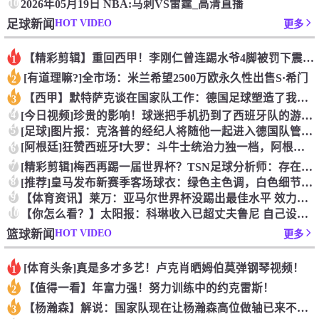
10
2026年05月19日 NBA:马刺VS雷霆_高清直播
HOT VIDEO
足球新闻
更多
【精彩剪辑】重回西甲！李刚仁曾连踢水爷4脚被罚下震惊足坛
1
[有道理嘛?]全市场：米兰希望2500万欧永久性出售S·希门
2
【西甲】默特萨克谈在国家队工作：德国足球塑造了我的人生，感谢
3
4
[今日视频]珍贵的影响！球迷把手机扔到了西班牙队的游行大巴上
5
[足球]图片报：克洛普的经纪人将随他一起进入德国队管理团队
[阿根廷]狂赞西班牙❗大罗：斗牛士统治力独一档，阿根廷有梅西
6
7
[精彩剪辑]梅西再踢一届世界杯？TSN足球分析师：存在可能性
8
[推荐]皇马发布新赛季客场球衣：绿色主色调，白色细节+经典肩
9
【体育资讯】莱万：亚马尔世界杯没踢出最佳水平 效力过巴萨后就
10
【你怎么看？】太阳报：科琳收入已超丈夫鲁尼 自己设计服装8岁
HOT VIDEO
篮球新闻
更多
[体育头条]真是多才多艺！卢克肖晒姆伯莫弹钢琴视频！
1
【值得一看】年富力强！努力训练中的约克雷斯！
2
【杨瀚森】解说：国家队现在让杨瀚森高位做轴已来不及了 多打打
3