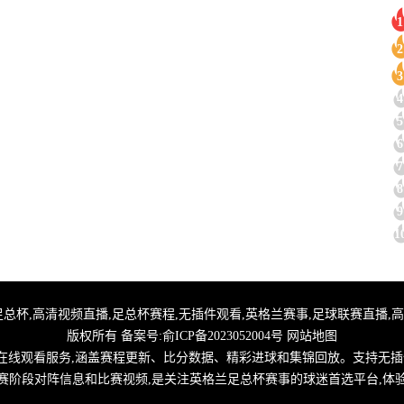
1
2
3
4
5
6
7
8
9
1
杯直播,免费英足总杯,高清视频直播,足总杯赛程,无插件观看,英格兰赛事,足球联赛直
版权所有 备案号:
俞ICP备2023052004号
网站地图
线观看服务,涵盖赛程更新、比分数据、精彩进球和集锦回放。支持无插
赛阶段对阵信息和比赛视频,是关注英格兰足总杯赛事的球迷首选平台,体