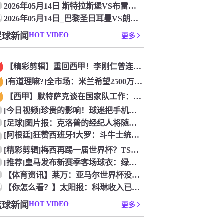
2026年05月14日 斯特拉斯堡VS布雷斯特 法甲_全场录
0
2026年05月14日_巴黎圣日耳曼VS朗斯 法甲录像_高清
足球新闻
HOT VIDEO
更多
【精彩剪辑】重回西甲！李刚仁曾连踢水爷4脚被罚下震惊足坛
[有道理嘛?]全市场：米兰希望2500万欧永久性出售S·希门
【西甲】默特萨克谈在国家队工作：德国足球塑造了我的人生，感谢
[今日视频]珍贵的影响！球迷把手机扔到了西班牙队的游行大巴上
[足球]图片报：克洛普的经纪人将随他一起进入德国队管理团队
[阿根廷]狂赞西班牙❗大罗：斗牛士统治力独一档，阿根廷有梅西
[精彩剪辑]梅西再踢一届世界杯？TSN足球分析师：存在可能性
[推荐]皇马发布新赛季客场球衣：绿色主色调，白色细节+经典肩
【体育资讯】莱万：亚马尔世界杯没踢出最佳水平 效力过巴萨后就
0
【你怎么看？】太阳报：科琳收入已超丈夫鲁尼 自己设计服装8岁
篮球新闻
HOT VIDEO
更多