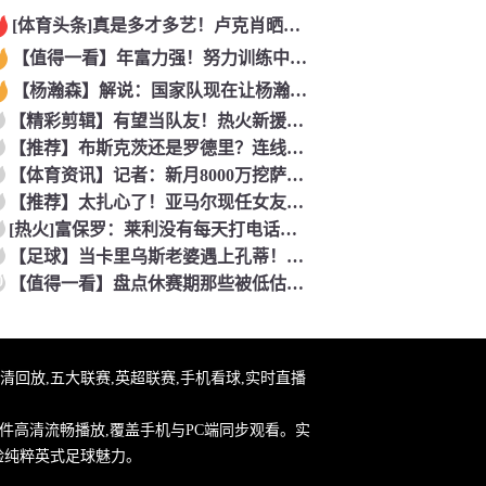
[体育头条]真是多才多艺！卢克肖晒姆伯莫弹钢琴视频！
【值得一看】年富力强！努力训练中的约克雷斯！
【杨瀚森】解说：国家队现在让杨瀚森高位做轴已来不及了 多打打
【精彩剪辑】有望当队友！热火新援波蒂斯：詹姆斯是GOAT！我
【推荐】布斯克茨还是罗德里？连线博斯克：大师的选择会是谁？
【体育资讯】记者：新月8000万挖萨默维尔，米兰7400万买
【推荐】太扎心了！亚马尔现任女友昔日采访：毫无疑问更喜欢贝林
[热火]富保罗：莱利没有每天打电话问我老詹情况 我也告知其他
【足球】当卡里乌斯老婆遇上孔蒂！这解说阵容亮相，排场直接拉满
0
【值得一看】盘点休赛期那些被低估却值得关注的操作：尚帕尼低价
播,高清回放,五大联赛,英超联赛,手机看球,实时直播
件高清流畅播放,覆盖手机与PC端同步观看。实
验纯粹英式足球魅力。