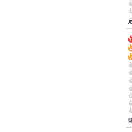
9
1
1
2
3
4
5
6
7
8
9
1