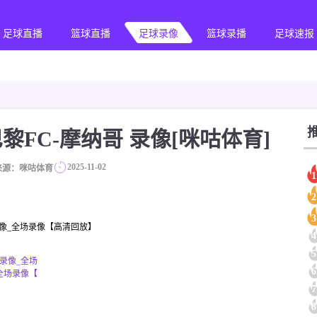
足球直播
篮球直播
足球录像
篮球录播
足球速报
甲 巴黎FC-摩纳哥 录像[咪咕体育]
2025-11-02
来源：咪咕体育
1
2
3
纳哥录像_全场录像【高清回放】
4
5
甲录像_全场
6
_全场录像【
7
8