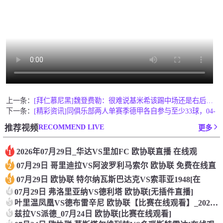
上一条：
[拜仁慕尼黑]魏登费勒：很难说基米希该踢中场还是右后卫 拜仁
下一条：
[精彩资讯]同俱乐部两人单赛季德甲各自参与至少33球，04-
RECOMMEND LIVE
推荐视频
更多
2026年07月29日_华达VS里加FC 欧协联直播 在线观
1
07月29日 哥里迪拉VS阿波罗利马索尔 欧协联 免费在线直
2
07月29日 欧协联 特尔纳瓦斯巴达克VS索菲亚1948[在
3
4
07月29日 弗洛里亚纳VS德利塔 欧协联[无插件直播]
5
叶里温凤凰VS德布雷辛尼 欧协联【比赛在线观看】_2026年
6
兹拉VS派德_07月24日 欧协联[比赛在线观看]