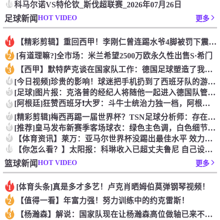
10
科马尔诺VS特伦钦_斯伐超联赛_2026年07月26日
HOT VIDEO
足球新闻
更多
【精彩剪辑】重回西甲！李刚仁曾连踢水爷4脚被罚下震惊足坛
1
[有道理嘛?]全市场：米兰希望2500万欧永久性出售S·希门
2
【西甲】默特萨克谈在国家队工作：德国足球塑造了我的人生，感谢
3
4
[今日视频]珍贵的影响！球迷把手机扔到了西班牙队的游行大巴上
5
[足球]图片报：克洛普的经纪人将随他一起进入德国队管理团队
[阿根廷]狂赞西班牙❗大罗：斗牛士统治力独一档，阿根廷有梅西
6
7
[精彩剪辑]梅西再踢一届世界杯？TSN足球分析师：存在可能性
8
[推荐]皇马发布新赛季客场球衣：绿色主色调，白色细节+经典肩
9
【体育资讯】莱万：亚马尔世界杯没踢出最佳水平 效力过巴萨后就
10
【你怎么看？】太阳报：科琳收入已超丈夫鲁尼 自己设计服装8岁
HOT VIDEO
篮球新闻
更多
[体育头条]真是多才多艺！卢克肖晒姆伯莫弹钢琴视频！
1
【值得一看】年富力强！努力训练中的约克雷斯！
2
【杨瀚森】解说：国家队现在让杨瀚森高位做轴已来不及了 多打打
3