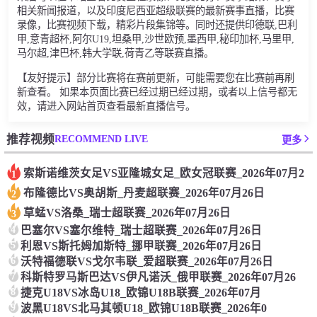
相关新闻报道，以及印度尼西亚超级联赛的最新赛事直播，比赛
录像，比赛视频下载，精彩片段集锦等。同时还提供印德联,巴利
甲,意青超杯,阿尔U19,坦桑甲,沙世欧预,墨西甲,秘印加杯,马里甲,
马尔超,津巴杯,韩大学联,荷青乙等联赛直播。
【友好提示】部分比赛将在赛前更新，可能需要您在比赛前再刷
新查看。 如果本页面比赛已经过期已经过期，或者以上信号都无
效，请进入网站首页查看最新直播信号。
RECOMMEND LIVE
推荐视频
更多
索斯诺维茨女足VS亚隆城女足_欧女冠联赛_2026年07月2
1
布隆德比VS奥胡斯_丹麦超联赛_2026年07月26日
2
草蜢VS洛桑_瑞士超联赛_2026年07月26日
3
4
巴塞尔VS塞尔维特_瑞士超联赛_2026年07月26日
5
利恩VS斯托姆加斯特_挪甲联赛_2026年07月26日
6
沃特福德联VS戈尔韦联_爱超联赛_2026年07月26日
7
科斯特罗马斯巴达VS伊凡诺沃_俄甲联赛_2026年07月26
8
捷克U18VS冰岛U18_欧锦U18B联赛_2026年07月
9
波黑U18VS北马其顿U18_欧锦U18B联赛_2026年0