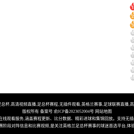
1
2
3
4
5
6
7
8
9
1
杯直播,免费英足总杯,高清视频直播,足总杯赛程,无插件观看,英格兰赛事,足球联赛直
版权所有 备案号:
俞ICP备2023052004号
网站地图
线观看服务,涵盖赛程更新、比分数据、精彩进球和集锦回放。支持无插
赛阶段对阵信息和比赛视频,是关注英格兰足总杯赛事的球迷首选平台,体