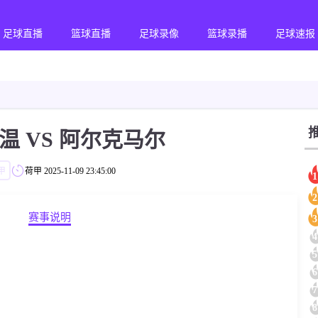
足球直播
篮球直播
足球录像
篮球录播
足球速报
温 VS 阿尔克马尔
甲
荷甲
2025-11-09 23:45:00
1
2
赛事说明
3
4
5
6
7
8