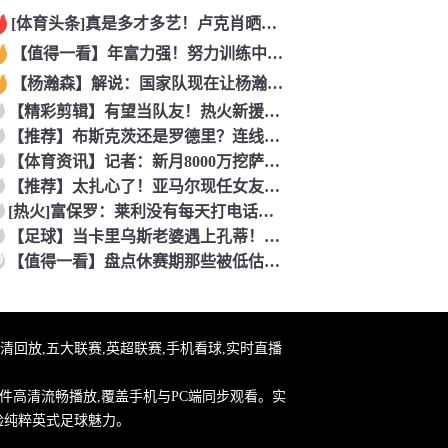
[体育头条]真是多才多艺！卢克肖晒姆伯莫弹钢琴视频！
【值得一看】年富力强！努力训练中的约克雷斯！
【杨瀚森】解说：国家队现在让杨瀚森高位做轴已来不及了 多打打
【精彩剪辑】有望当队友！热火新援波蒂斯：詹姆斯是GOAT！我
【推荐】布斯克茨还是罗德里？连线博斯克：大师的选择会是谁？
【体育资讯】记者：新月8000万挖萨默维尔，米兰7400万买
【推荐】太扎心了！亚马尔现任女友昔日采访：毫无疑问更喜欢贝林
[热火]富保罗：莱利没有每天打电话问我老詹情况 我也告知其他
【足球】当卡里乌斯老婆遇上孔蒂！这解说阵容亮相，排场直接拉满
0
【值得一看】盘点休赛期那些被低估却值得关注的操作：尚帕尼低价
播,高清回放,五大联赛,英超联赛,手机看球,实时直播
件高清流畅播放,覆盖手机与PC端同步观看。实
验纯粹英式足球魅力。