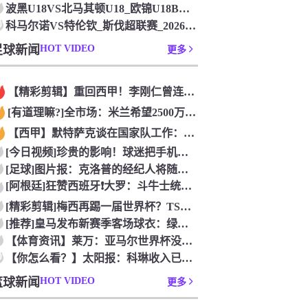
波黑U18VS北马其顿U18_欧锦U18B联赛_2026年0
0
科马尔诺VS特伦钦_斯伐超联赛_2026年07月26日
足球新闻
HOT VIDEO
更多
【精彩剪辑】重回西甲！李刚仁曾连踢水爷4脚被罚下震惊足坛
[有道理嘛?]全市场：米兰希望2500万欧永久性出售S·希门
【西甲】默特萨克谈在国家队工作：德国足球塑造了我的人生，感谢
[今日视频]珍贵的影响！球迷把手机扔到了西班牙队的游行大巴上
[足球]图片报：克洛普的经纪人将随他一起进入德国队管理团队
[阿根廷]狂赞西班牙❗大罗：斗牛士统治力独一档，阿根廷有梅西
[精彩剪辑]梅西再踢一届世界杯？TSN足球分析师：存在可能性
[推荐]皇马发布新赛季客场球衣：绿色主色调，白色细节+经典肩
【体育资讯】莱万：亚马尔世界杯没踢出最佳水平 效力过巴萨后就
0
【你怎么看？】太阳报：科琳收入已超丈夫鲁尼 自己设计服装8岁
篮球新闻
HOT VIDEO
更多