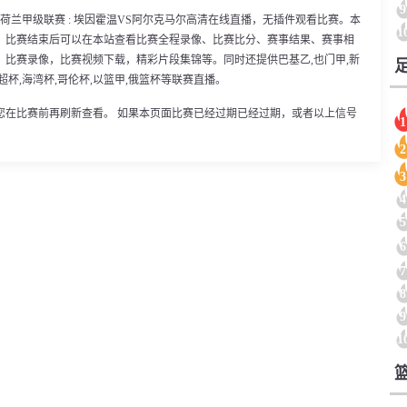
9
45分，荷兰甲级联赛 : 埃因霍温VS阿尔克马尔高清在线直播，无插件观看比赛。本
1
。比赛结束后可以在本站查看比赛全程录像、比赛比分、赛事结果、赛事相
比赛录像，比赛视频下载，精彩片段集锦等。同时还提供巴基乙,也门甲,新
,荷超杯,海湾杯,哥伦杯,以篮甲,俄篮杯等联赛直播。
您在比赛前再刷新查看。 如果本页面比赛已经过期已经过期，或者以上信号
1
2
3
4
5
6
7
8
9
1