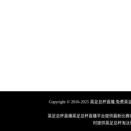
Copyright © 2016-2025 英足总
英足总杯直播英足总杯直播平台提供最新比赛在
时提供英足总杯淘汰