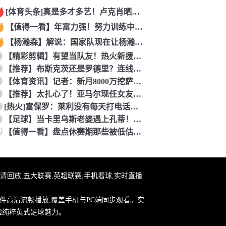
[体育头条]真是多才多艺！卢克肖晒姆伯莫弹钢琴视频！
【值得一看】年富力强！努力训练中的约克雷斯！
【杨瀚森】解说：国家队现在让杨瀚森高位做轴已来不及了 多打打
【精彩剪辑】有望当队友！热火新援波蒂斯：詹姆斯是GOAT！我
【推荐】布斯克茨还是罗德里？连线博斯克：大师的选择会是谁？
【体育资讯】记者：新月8000万挖萨默维尔，米兰7400万买
【推荐】太扎心了！亚马尔现任女友昔日采访：毫无疑问更喜欢贝林
[热火]富保罗：莱利没有每天打电话问我老詹情况 我也告知其他
【足球】当卡里乌斯老婆遇上孔蒂！这解说阵容亮相，排场直接拉满
0
【值得一看】盘点休赛期那些被低估却值得关注的操作：尚帕尼低价
播,高清回放,五大联赛,英超联赛,手机看球,实时直播
件高清流畅播放,覆盖手机与PC端同步观看。实
验纯粹英式足球魅力。