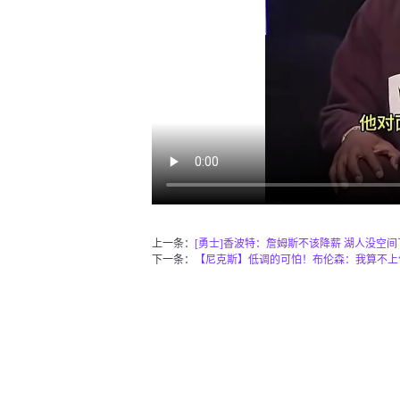
上一条：
[勇士]香波特：詹姆斯不该降薪 湖人没空间
下一条：
【尼克斯】低调的可怕！布伦森：我算不上