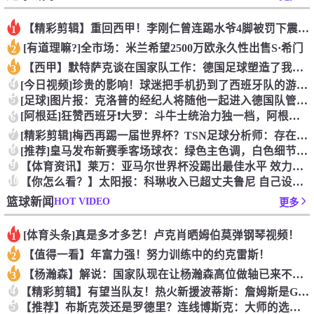
【精彩剪辑】重回西甲！李刚仁曾连踢水爷4脚被罚下震惊足坛
1
[有道理嘛?]全市场：米兰希望2500万欧永久性出售S·希门
2
【西甲】默特萨克谈在国家队工作：德国足球塑造了我的人生，感谢
3
4
[今日视频]珍贵的影响！球迷把手机扔到了西班牙队的游行大巴上
5
[足球]图片报：克洛普的经纪人将随他一起进入德国队管理团队
[阿根廷]狂赞西班牙❗大罗：斗牛士统治力独一档，阿根廷有梅西
6
7
[精彩剪辑]梅西再踢一届世界杯？TSN足球分析师：存在可能性
8
[推荐]皇马发布新赛季客场球衣：绿色主色调，白色细节+经典肩
9
【体育资讯】莱万：亚马尔世界杯没踢出最佳水平 效力过巴萨后就
10
【你怎么看？】太阳报：科琳收入已超丈夫鲁尼 自己设计服装8岁
HOT VIDEO
篮球新闻
更多
[体育头条]真是多才多艺！卢克肖晒姆伯莫弹钢琴视频！
1
【值得一看】年富力强！努力训练中的约克雷斯！
2
【杨瀚森】解说：国家队现在让杨瀚森高位做轴已来不及了 多打打
3
4
【精彩剪辑】有望当队友！热火新援波蒂斯：詹姆斯是GOAT！我
5
【推荐】布斯克茨还是罗德里？连线博斯克：大师的选择会是谁？