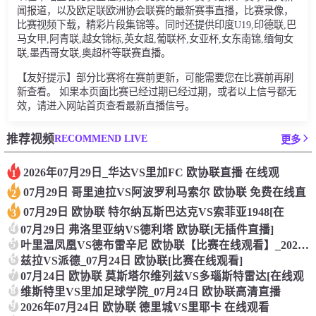
闻报道，以及欧足联欧洲协会联赛的最新赛事直播，比赛录像，
比赛视频下载，精彩片段集锦等。同时还提供印度U19,印德联,巴
马女甲,阿青联,越女锦标,英女超,葡联杯,女亚杯,女东南锦,缅甸女
联,墨西哥女联,奥超杯等联赛直播。
【友好提示】部分比赛将在赛前更新，可能需要您在比赛前再刷
新查看。 如果本页面比赛已经过期已经过期，或者以上信号都无
效，请进入网站首页查看最新直播信号。
RECOMMEND LIVE
推荐视频
更多
2026年07月29日_华达VS里加FC 欧协联直播 在线观
1
07月29日 哥里迪拉VS阿波罗利马索尔 欧协联 免费在线直
2
07月29日 欧协联 特尔纳瓦斯巴达克VS索菲亚1948[在
3
4
07月29日 弗洛里亚纳VS德利塔 欧协联[无插件直播]
5
叶里温凤凰VS德布雷辛尼 欧协联【比赛在线观看】_2026年
6
兹拉VS派德_07月24日 欧协联[比赛在线观看]
7
07月24日 欧协联 莫斯塔尔维列兹VS多瑙斯特雷达[在线观
8
维斯特里VS里加足球学院_07月24日 欧协联高清直播
9
2026年07月24日 欧协联 德里城VS里耶卡 在线观看