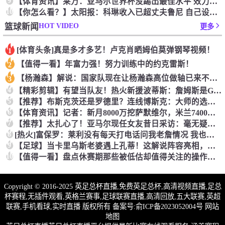
9
【体育资讯】莱万：亚马尔世界杯没踢出最佳水平 效力过巴萨后就
10
【你怎么看？】太阳报：科琳收入已超丈夫鲁尼 自己设计服装8岁
HOT VIDEO
篮球新闻
更多
[体育头条]真是多才多艺！卢克肖晒姆伯莫弹钢琴视频！
1
【值得一看】年富力强！努力训练中的约克雷斯！
2
【杨瀚森】解说：国家队现在让杨瀚森高位做轴已来不及了 多打打
3
4
【精彩剪辑】有望当队友！热火新援波蒂斯：詹姆斯是GOAT！我
5
【推荐】布斯克茨还是罗德里？连线博斯克：大师的选择会是谁？
6
【体育资讯】记者：新月8000万挖萨默维尔，米兰7400万买
7
【推荐】太扎心了！亚马尔现任女友昔日采访：毫无疑问更喜欢贝林
8
[热火]富保罗：莱利没有每天打电话问我老詹情况 我也告知其他
9
【足球】当卡里乌斯老婆遇上孔蒂！这解说阵容亮相，排场直接拉满
10
【值得一看】盘点休赛期那些被低估却值得关注的操作：尚帕尼低价
Copyright © 2016-2025 英足总杯直播,免费英足总杯,高清视频直播,足总
杯赛程,无插件观看,英格兰赛事,足球联赛直播,高清回放,五大联赛,英超
联赛,手机看球,实时直播 版权所有 备案号:
俞ICP备2023052004号
网站
地图