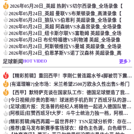
2026年05月20日_英超 热刺VS切尔西录像_全场录像【
3
4
2026年05月24日_英超 曼联VS布莱顿录像_高清录像【
5
2026年05月24日_狼队VS伯恩利 英超录像_全场录像【
6
2026年05月24日_英超 阿森纳VS水晶宫录像_全场录像
7
2026年05月24日_纽卡斯尔联VS富勒姆 英超录像_全场
8
2026年05月24日 布伦特福德VS利物浦 英超_全场录像
9
2026年05月24日_阿斯顿维拉VS曼城 英超录像_全场录
10
2026年05月24日_伯恩茅斯VS诺丁汉森林 英超录像_高
HOT VIDEO
足球新闻
更多
【精彩剪辑】重回西甲！李刚仁曾连踢水爷4脚被罚下震惊足坛
1
[有道理嘛?]全市场：米兰希望2500万欧永久性出售S·希门
2
【西甲】默特萨克谈在国家队工作：德国足球塑造了我的人生，感谢
3
4
[今日视频]珍贵的影响！球迷把手机扔到了西班牙队的游行大巴上
5
[足球]图片报：克洛普的经纪人将随他一起进入德国队管理团队
[阿根廷]狂赞西班牙❗大罗：斗牛士统治力独一档，阿根廷有梅西
6
7
[精彩剪辑]梅西再踢一届世界杯？TSN足球分析师：存在可能性
8
[推荐]皇马发布新赛季客场球衣：绿色主色调，白色细节+经典肩