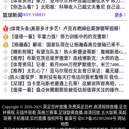
9
【体育资讯】莱万：亚马尔世界杯没踢出最佳水平 效力过巴萨后就
10
【你怎么看？】太阳报：科琳收入已超丈夫鲁尼 自己设计服装8岁
HOT VIDEO
篮球新闻
更多
[体育头条]真是多才多艺！卢克肖晒姆伯莫弹钢琴视频！
1
【值得一看】年富力强！努力训练中的约克雷斯！
2
【杨瀚森】解说：国家队现在让杨瀚森高位做轴已来不及了 多打打
3
4
【精彩剪辑】有望当队友！热火新援波蒂斯：詹姆斯是GOAT！我
5
【推荐】布斯克茨还是罗德里？连线博斯克：大师的选择会是谁？
6
【体育资讯】记者：新月8000万挖萨默维尔，米兰7400万买
7
【推荐】太扎心了！亚马尔现任女友昔日采访：毫无疑问更喜欢贝林
8
[热火]富保罗：莱利没有每天打电话问我老詹情况 我也告知其他
9
【足球】当卡里乌斯老婆遇上孔蒂！这解说阵容亮相，排场直接拉满
10
【值得一看】盘点休赛期那些被低估却值得关注的操作：尚帕尼低价
Copyright © 2016-2025 英足总杯直播,免费英足总杯,高清视频直播,足总
杯赛程,无插件观看,英格兰赛事,足球联赛直播,高清回放,五大联赛,英超
联赛,手机看球,实时直播 版权所有 备案号:
俞ICP备2023052004号
网站
地图