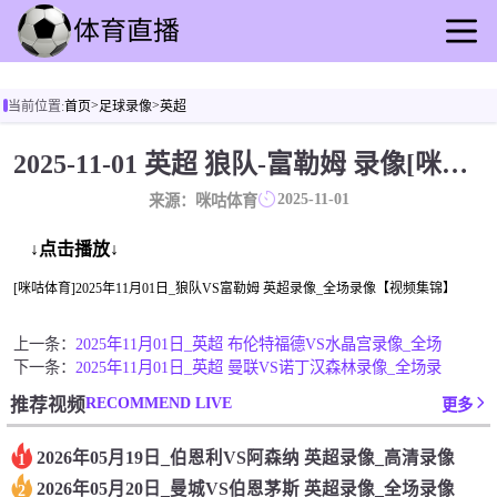
首页
>
>
当前位置:
首页
足球录像
英超
足球直播
篮球直播
2025-11-01 英超 狼队-富勒姆 录像[咪咕体育]
足球录像
2025-11-01
来源：咪咕体育
篮球录播
足球速报
↓点击播放↓
篮球新闻
[咪咕体育]2025年11月01日_狼队VS富勒姆 英超录像_全场录像【视频集锦】
其他转播
上一条：
2025年11月01日_英超 布伦特福德VS水晶宫录像_全场
下一条：
2025年11月01日_英超 曼联VS诺丁汉森林录像_全场录
RECOMMEND LIVE
推荐视频
更多
2026年05月19日_伯恩利VS阿森纳 英超录像_高清录像
1
2026年05月20日_曼城VS伯恩茅斯 英超录像_全场录像
2