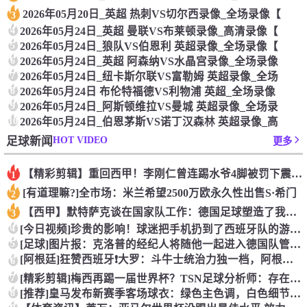
2026年05月20日_英超 热刺VS切尔西录像_全场录像【
3
4
2026年05月24日_英超 曼联VS布莱顿录像_高清录像【
5
2026年05月24日_狼队VS伯恩利 英超录像_全场录像【
6
2026年05月24日_英超 阿森纳VS水晶宫录像_全场录像
7
2026年05月24日_纽卡斯尔联VS富勒姆 英超录像_全场
8
2026年05月24日 布伦特福德VS利物浦 英超_全场录像
9
2026年05月24日_阿斯顿维拉VS曼城 英超录像_全场录
10
2026年05月24日_伯恩茅斯VS诺丁汉森林 英超录像_高
HOT VIDEO
足球新闻
更多
【精彩剪辑】重回西甲！李刚仁曾连踢水爷4脚被罚下震惊足坛
1
[有道理嘛?]全市场：米兰希望2500万欧永久性出售S·希门
2
【西甲】默特萨克谈在国家队工作：德国足球塑造了我的人生，感谢
3
4
[今日视频]珍贵的影响！球迷把手机扔到了西班牙队的游行大巴上
5
[足球]图片报：克洛普的经纪人将随他一起进入德国队管理团队
[阿根廷]狂赞西班牙❗大罗：斗牛士统治力独一档，阿根廷有梅西
6
7
[精彩剪辑]梅西再踢一届世界杯？TSN足球分析师：存在可能性
8
[推荐]皇马发布新赛季客场球衣：绿色主色调，白色细节+经典肩