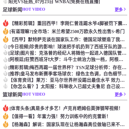
10
阳光VS狂热_07月23日 WNBA[免费在线直播]
HOT VIDEO
足球新闻
更多
【精彩剪辑】重回西甲！李刚仁曾连踢水爷4脚被罚下震惊足坛
1
[有道理嘛?]全市场：米兰希望2500万欧永久性出售S·希门
2
【西甲】默特萨克谈在国家队工作：德国足球塑造了我的人生，感谢
3
4
[今日视频]珍贵的影响！球迷把手机扔到了西班牙队的游行大巴上
5
[足球]图片报：克洛普的经纪人将随他一起进入德国队管理团队
[阿根廷]狂赞西班牙❗大罗：斗牛士统治力独一档，阿根廷有梅西
6
7
[精彩剪辑]梅西再踢一届世界杯？TSN足球分析师：存在可能性
8
[推荐]皇马发布新赛季客场球衣：绿色主色调，白色细节+经典肩
9
【体育资讯】莱万：亚马尔世界杯没踢出最佳水平 效力过巴萨后就
10
【你怎么看？】太阳报：科琳收入已超丈夫鲁尼 自己设计服装8岁
HOT VIDEO
篮球新闻
更多
[体育头条]真是多才多艺！卢克肖晒姆伯莫弹钢琴视频！
1
【值得一看】年富力强！努力训练中的约克雷斯！
2
【杨瀚森】解说：国家队现在让杨瀚森高位做轴已来不及了 多打打
3