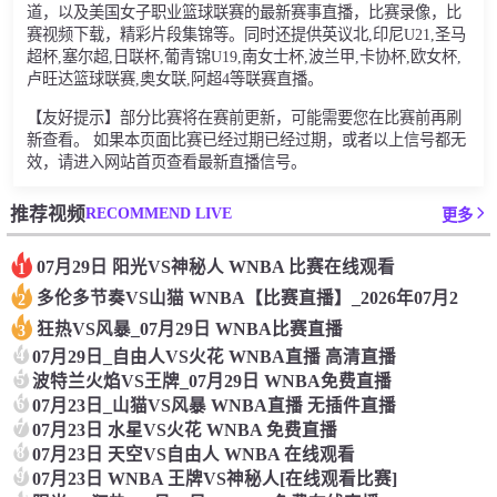
道，以及美国女子职业篮球联赛的最新赛事直播，比赛录像，比
赛视频下载，精彩片段集锦等。同时还提供英议北,印尼U21,圣马
超杯,塞尔超,日联杯,葡青锦U19,南女士杯,波兰甲,卡协杯,欧女杯,
卢旺达篮球联赛,奥女联,阿超4等联赛直播。
【友好提示】部分比赛将在赛前更新，可能需要您在比赛前再刷
新查看。 如果本页面比赛已经过期已经过期，或者以上信号都无
效，请进入网站首页查看最新直播信号。
RECOMMEND LIVE
推荐视频
更多
07月29日 阳光VS神秘人 WNBA 比赛在线观看
1
多伦多节奏VS山猫 WNBA【比赛直播】_2026年07月2
2
狂热VS风暴_07月29日 WNBA比赛直播
3
4
07月29日_自由人VS火花 WNBA直播 高清直播
5
波特兰火焰VS王牌_07月29日 WNBA免费直播
6
07月23日_山猫VS风暴 WNBA直播 无插件直播
7
07月23日 水星VS火花 WNBA 免费直播
8
07月23日 天空VS自由人 WNBA 在线观看
9
07月23日 WNBA 王牌VS神秘人[在线观看比赛]