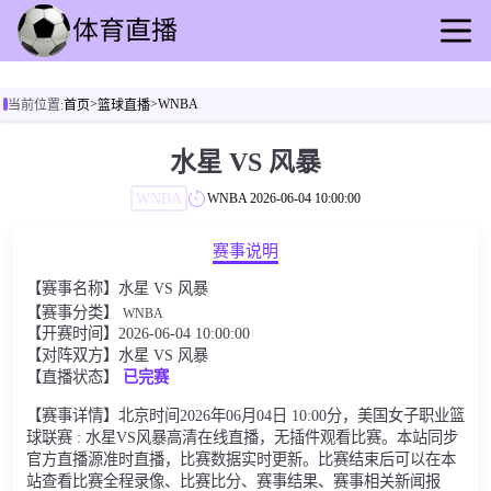
首页
>
>
WNBA
当前位置:
首页
篮球直播
足球直播
篮球直播
水星 VS 风暴
足球录像
WNBA
WNBA
2026-06-04 10:00:00
篮球录播
足球速报
赛事说明
篮球新闻
【赛事名称】水星 VS 风暴
其他转播
【赛事分类】
WNBA
【开赛时间】2026-06-04 10:00:00
【对阵双方】水星 VS 风暴
【直播状态】
已完赛
【赛事详情】北京时间2026年06月04日 10:00分，美国女子职业篮
球联赛 : 水星VS风暴高清在线直播，无插件观看比赛。本站同步
官方直播源准时直播，比赛数据实时更新。比赛结束后可以在本
站查看比赛全程录像、比赛比分、赛事结果、赛事相关新闻报