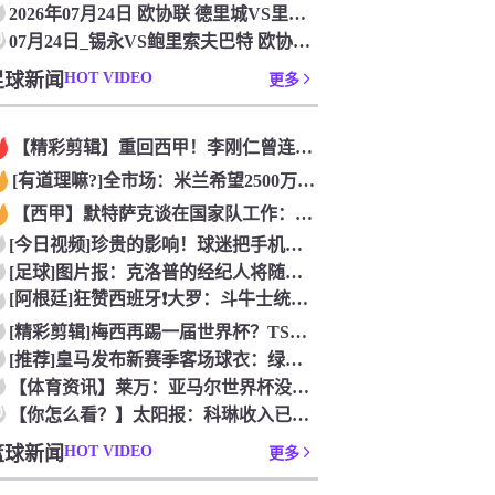
2026年07月24日 欧协联 德里城VS里耶卡 在线观看
0
07月24日_锡永VS鲍里索夫巴特 欧协联直播 比赛在线观看
足球新闻
HOT VIDEO
更多
【精彩剪辑】重回西甲！李刚仁曾连踢水爷4脚被罚下震惊足坛
[有道理嘛?]全市场：米兰希望2500万欧永久性出售S·希门
【西甲】默特萨克谈在国家队工作：德国足球塑造了我的人生，感谢
[今日视频]珍贵的影响！球迷把手机扔到了西班牙队的游行大巴上
[足球]图片报：克洛普的经纪人将随他一起进入德国队管理团队
[阿根廷]狂赞西班牙❗大罗：斗牛士统治力独一档，阿根廷有梅西
[精彩剪辑]梅西再踢一届世界杯？TSN足球分析师：存在可能性
[推荐]皇马发布新赛季客场球衣：绿色主色调，白色细节+经典肩
【体育资讯】莱万：亚马尔世界杯没踢出最佳水平 效力过巴萨后就
0
【你怎么看？】太阳报：科琳收入已超丈夫鲁尼 自己设计服装8岁
篮球新闻
HOT VIDEO
更多