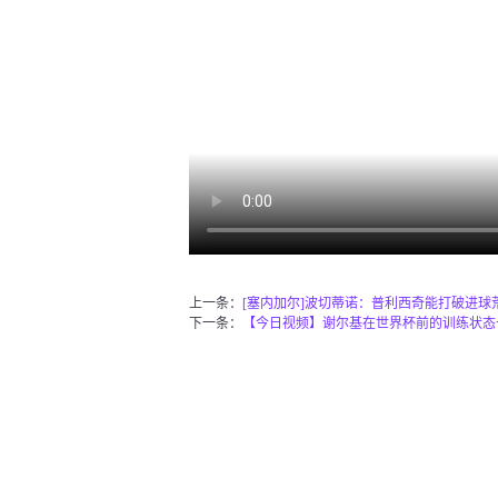
上一条：
[塞内加尔]波切蒂诺：普利西奇能打破进球
下一条：
【今日视频】谢尔基在世界杯前的训练状态