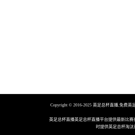
Copyright © 2016-2025 英足总
英足总杯直播英足总杯直播平台提供最新比赛在
时提供英足总杯淘汰