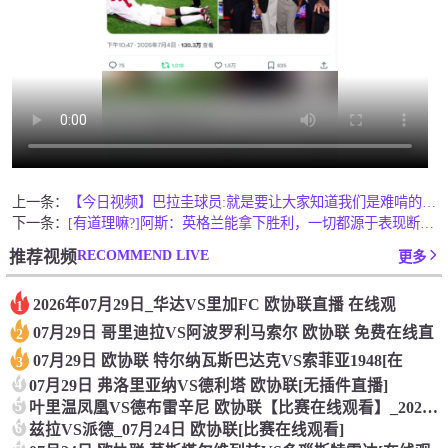
上一条：
【今日视频】巴拉圭球员:就是要让大家知道我们是难啃的骨头,会
下一条：
[有道理嘛?]阿斯：英格兰能拿下胜利，一切都源于表现断层领先
RECOMMEND LIVE
推荐视频
更多
2026年07月29日_华达VS里加FC 欧协联直播 在线观
1
07月29日 哥里迪拉VS阿波罗利马索尔 欧协联 免费在线直
2
07月29日 欧协联 特尔纳瓦斯巴达克VS索菲亚1948[在
3
4
07月29日 弗洛里亚纳VS德利塔 欧协联[无插件直播]
5
叶里温凤凰VS德布雷辛尼 欧协联【比赛在线观看】_2026年
6
兹拉VS派德_07月24日 欧协联[比赛在线观看]