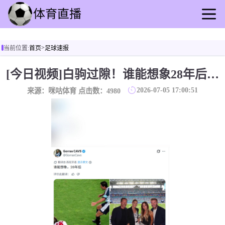
首页
>
当前位置:
首页
足球速报
足球直播
篮球直播
[今日视频]白驹过隙！谁能想象28年后的小贝和西蒙尼
足球录像
2026-07-05 17:00:51
来源：咪咕体育 点击数：
4980
篮球录播
足球速报
篮球新闻
其他转播