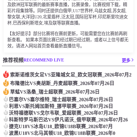
及欧洲冠军联赛的最新赛事直播，比赛录像，比赛视频下载，精
彩片段集锦等。同时还提供白俄甲,U17世界杯,乌兹女超,苏女超,
黎女联,大洋冠U20,北爱盾杯,泛太冠,国际冠军杯,印尼斯里坎迪女
杯,巴西保利斯塔女,埃及联等联赛直播。
【友好提示】部分比赛将在赛前更新，可能需要您在比赛前再刷
新查看。 如果本页面比赛已经过期已经过期，或者以上信号都无
效，请进入网站首页查看最新直播信号。
RECOMMEND LIVE
推荐视频
更多
索斯诺维茨女足VS亚隆城女足_欧女冠联赛_2026年07月2
1
布隆德比VS奥胡斯_丹麦超联赛_2026年07月26日
2
草蜢VS洛桑_瑞士超联赛_2026年07月26日
3
4
巴塞尔VS塞尔维特_瑞士超联赛_2026年07月26日
5
利恩VS斯托姆加斯特_挪甲联赛_2026年07月26日
6
沃特福德联VS戈尔韦联_爱超联赛_2026年07月26日
7
科斯特罗马斯巴达VS伊凡诺沃_俄甲联赛_2026年07月26
8
捷克U18VS冰岛U18_欧锦U18B联赛_2026年07月
9
波黑U18VS北马其顿U18_欧锦U18B联赛_2026年0