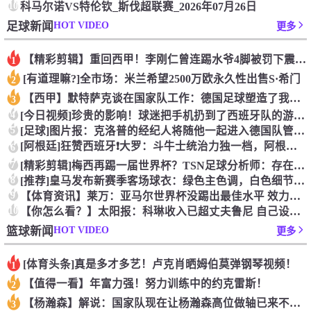
10
科马尔诺VS特伦钦_斯伐超联赛_2026年07月26日
HOT VIDEO
足球新闻
更多
【精彩剪辑】重回西甲！李刚仁曾连踢水爷4脚被罚下震惊足坛
1
[有道理嘛?]全市场：米兰希望2500万欧永久性出售S·希门
2
【西甲】默特萨克谈在国家队工作：德国足球塑造了我的人生，感谢
3
4
[今日视频]珍贵的影响！球迷把手机扔到了西班牙队的游行大巴上
5
[足球]图片报：克洛普的经纪人将随他一起进入德国队管理团队
[阿根廷]狂赞西班牙❗大罗：斗牛士统治力独一档，阿根廷有梅西
6
7
[精彩剪辑]梅西再踢一届世界杯？TSN足球分析师：存在可能性
8
[推荐]皇马发布新赛季客场球衣：绿色主色调，白色细节+经典肩
9
【体育资讯】莱万：亚马尔世界杯没踢出最佳水平 效力过巴萨后就
10
【你怎么看？】太阳报：科琳收入已超丈夫鲁尼 自己设计服装8岁
HOT VIDEO
篮球新闻
更多
[体育头条]真是多才多艺！卢克肖晒姆伯莫弹钢琴视频！
1
【值得一看】年富力强！努力训练中的约克雷斯！
2
【杨瀚森】解说：国家队现在让杨瀚森高位做轴已来不及了 多打打
3