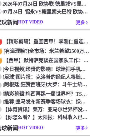
2026年07月24日 欧协联 德里城VS里耶卡 在线观看
0
07月24日_锡永VS鲍里索夫巴特 欧协联直播 比赛在线观看
足球新闻
HOT VIDEO
更多
【精彩剪辑】重回西甲！李刚仁曾连踢水爷4脚被罚下震惊足坛
[有道理嘛?]全市场：米兰希望2500万欧永久性出售S·希门
【西甲】默特萨克谈在国家队工作：德国足球塑造了我的人生，感谢
[今日视频]珍贵的影响！球迷把手机扔到了西班牙队的游行大巴上
[足球]图片报：克洛普的经纪人将随他一起进入德国队管理团队
[阿根廷]狂赞西班牙❗大罗：斗牛士统治力独一档，阿根廷有梅西
[精彩剪辑]梅西再踢一届世界杯？TSN足球分析师：存在可能性
[推荐]皇马发布新赛季客场球衣：绿色主色调，白色细节+经典肩
【体育资讯】莱万：亚马尔世界杯没踢出最佳水平 效力过巴萨后就
0
【你怎么看？】太阳报：科琳收入已超丈夫鲁尼 自己设计服装8岁
篮球新闻
HOT VIDEO
更多