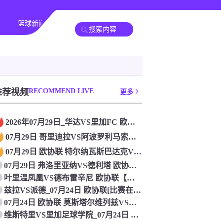
篮球新闻
其他转播
推荐视频
RECOMMEND LIVE
更多
2026年07月29日_华达VS里加FC 欧协联直播 在线观
07月29日 哥里迪拉VS阿波罗利马索尔 欧协联 免费在线直
07月29日 欧协联 特尔纳瓦斯巴达克VS索菲亚1948[在
07月29日 弗洛里亚纳VS德利塔 欧协联[无插件直播]
叶里温凤凰VS德布雷辛尼 欧协联【比赛在线观看】_2026年
兹拉VS派德_07月24日 欧协联[比赛在线观看]
07月24日 欧协联 莫斯塔尔维列兹VS多瑙斯特雷达[在线观
维斯特里VS里加足球学院_07月24日 欧协联高清直播