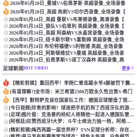
2026年05月20日_曼城VS伯恩茅斯 英超录像_全场录像
2
2026年05月20日_英超 热刺VS切尔西录像_全场录像【
3
4
2026年05月24日_英超 曼联VS布莱顿录像_高清录像【
5
2026年05月24日_狼队VS伯恩利 英超录像_全场录像【
6
2026年05月24日_英超 阿森纳VS水晶宫录像_全场录像
7
2026年05月24日_纽卡斯尔联VS富勒姆 英超录像_全场
8
2026年05月24日 布伦特福德VS利物浦 英超_全场录像
9
2026年05月24日_阿斯顿维拉VS曼城 英超录像_全场录
10
2026年05月24日_伯恩茅斯VS诺丁汉森林 英超录像_高
HOT VIDEO
足球新闻
更多
【精彩剪辑】重回西甲！李刚仁曾连踢水爷4脚被罚下震惊足坛
1
[有道理嘛?]全市场：米兰希望2500万欧永久性出售S·希门
2
【西甲】默特萨克谈在国家队工作：德国足球塑造了我的人生，感谢
3
4
[今日视频]珍贵的影响！球迷把手机扔到了西班牙队的游行大巴上
5
[足球]图片报：克洛普的经纪人将随他一起进入德国队管理团队
[阿根廷]狂赞西班牙❗大罗：斗牛士统治力独一档，阿根廷有梅西
6
7
[精彩剪辑]梅西再踢一届世界杯？TSN足球分析师：存在可能性
8
[推荐]皇马发布新赛季客场球衣：绿色主色调，白色细节+经典肩