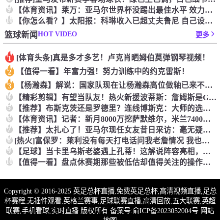
9
【体育资讯】莱万：亚马尔世界杯没踢出最佳水平 效力过巴萨后就
10
【你怎么看？】太阳报：科琳收入已超丈夫鲁尼 自己设计服装8岁
HOT VIDEO
篮球新闻
更多
[体育头条]真是多才多艺！卢克肖晒姆伯莫弹钢琴视频！
1
【值得一看】年富力强！努力训练中的约克雷斯！
2
【杨瀚森】解说：国家队现在让杨瀚森高位做轴已来不及了 多打打
3
4
【精彩剪辑】有望当队友！热火新援波蒂斯：詹姆斯是GOAT！我
5
【推荐】布斯克茨还是罗德里？连线博斯克：大师的选择会是谁？
6
【体育资讯】记者：新月8000万挖萨默维尔，米兰7400万买
7
【推荐】太扎心了！亚马尔现任女友昔日采访：毫无疑问更喜欢贝林
8
[热火]富保罗：莱利没有每天打电话问我老詹情况 我也告知其他
9
【足球】当卡里乌斯老婆遇上孔蒂！这解说阵容亮相，排场直接拉满
10
【值得一看】盘点休赛期那些被低估却值得关注的操作：尚帕尼低价
Copyright © 2016-2025 英足总杯直播,免费英足总杯,高清视频直播,足总
杯赛程,无插件观看,英格兰赛事,足球联赛直播,高清回放,五大联赛,英超
联赛,手机看球,实时直播 版权所有 备案号:
俞ICP备2023052004号
网站