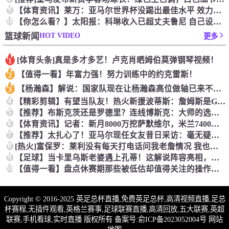
9
【体育资讯】莱万：亚马尔世界杯没踢出最佳水平 效力过巴萨后就
10
【你怎么看？】太阳报：科琳收入已超丈夫鲁尼 自己设计服装8岁
HOT VIDEO
篮球新闻
更多
[体育头条]真是多才多艺！卢克肖晒姆伯莫弹钢琴视频！
1
【值得一看】年富力强！努力训练中的约克雷斯！
2
【杨瀚森】解说：国家队现在让杨瀚森高位做轴已来不及了 多打打
3
4
【精彩剪辑】有望当队友！热火新援波蒂斯：詹姆斯是GOAT！我
5
【推荐】布斯克茨还是罗德里？连线博斯克：大师的选择会是谁？
6
【体育资讯】记者：新月8000万挖萨默维尔，米兰7400万买
7
【推荐】太扎心了！亚马尔现任女友昔日采访：毫无疑问更喜欢贝林
8
[热火]富保罗：莱利没有每天打电话问我老詹情况 我也告知其他
9
【足球】当卡里乌斯老婆遇上孔蒂！这解说阵容亮相，排场直接拉满
10
【值得一看】盘点休赛期那些被低估却值得关注的操作：尚帕尼低价
Copyright © 2016-2025 英足总杯直播,免费英足总杯,高清视频直播,足总
杯赛程,无插件观看,英格兰赛事,足球联赛直播,高清回放,五大联赛,英超
联赛,手机看球,实时直播 版权所有 备案号:
俞ICP备2023052004号
网站