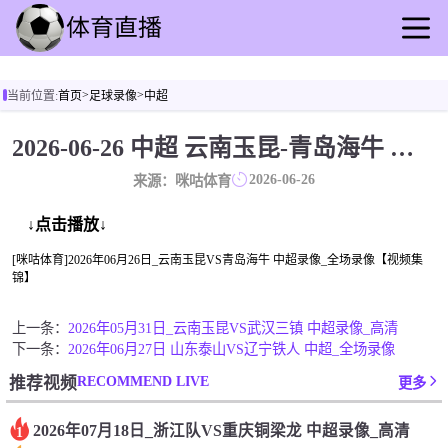
首页
>
>
当前位置:
首页
足球录像
中超
足球直播
篮球直播
2026-06-26 中超 云南玉昆-青岛海牛 录像[咪咕体育]
足球录像
2026-06-26
来源：咪咕体育
篮球录播
足球速报
↓点击播放↓
篮球新闻
[咪咕体育]2026年06月26日_云南玉昆VS青岛海牛 中超录像_全场录像【视频集
锦】
其他转播
上一条：
2026年05月31日_云南玉昆VS武汉三镇 中超录像_高清
下一条：
2026年06月27日 山东泰山VS辽宁铁人 中超_全场录像
RECOMMEND LIVE
推荐视频
更多
2026年07月18日_浙江队VS重庆铜梁龙 中超录像_高清
1