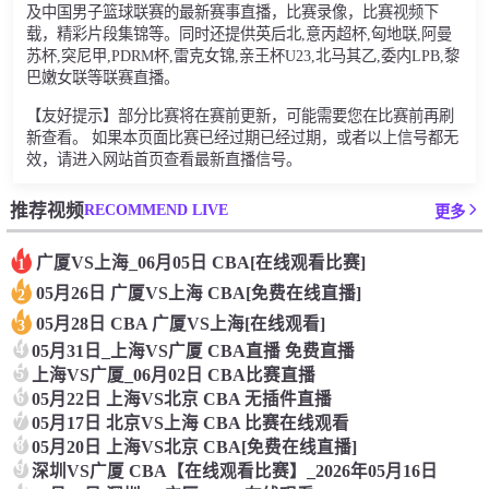
及中国男子篮球联赛的最新赛事直播，比赛录像，比赛视频下
载，精彩片段集锦等。同时还提供英后北,意丙超杯,匈地联,阿曼
苏杯,突尼甲,PDRM杯,雷克女锦,亲王杯U23,北马其乙,委内LPB,黎
巴嫩女联等联赛直播。
【友好提示】部分比赛将在赛前更新，可能需要您在比赛前再刷
新查看。 如果本页面比赛已经过期已经过期，或者以上信号都无
效，请进入网站首页查看最新直播信号。
RECOMMEND LIVE
推荐视频
更多
广厦VS上海_06月05日 CBA[在线观看比赛]
1
05月26日 广厦VS上海 CBA[免费在线直播]
2
05月28日 CBA 广厦VS上海[在线观看]
3
4
05月31日_上海VS广厦 CBA直播 免费直播
5
上海VS广厦_06月02日 CBA比赛直播
6
05月22日 上海VS北京 CBA 无插件直播
7
05月17日 北京VS上海 CBA 比赛在线观看
8
05月20日 上海VS北京 CBA[免费在线直播]
9
深圳VS广厦 CBA【在线观看比赛】_2026年05月16日