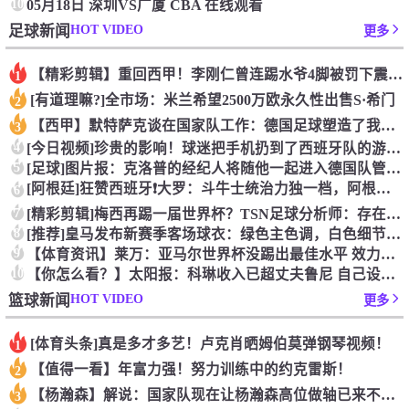
10
05月18日 深圳VS广厦 CBA 在线观看
HOT VIDEO
足球新闻
更多
【精彩剪辑】重回西甲！李刚仁曾连踢水爷4脚被罚下震惊足坛
1
[有道理嘛?]全市场：米兰希望2500万欧永久性出售S·希门
2
【西甲】默特萨克谈在国家队工作：德国足球塑造了我的人生，感谢
3
4
[今日视频]珍贵的影响！球迷把手机扔到了西班牙队的游行大巴上
5
[足球]图片报：克洛普的经纪人将随他一起进入德国队管理团队
[阿根廷]狂赞西班牙❗大罗：斗牛士统治力独一档，阿根廷有梅西
6
7
[精彩剪辑]梅西再踢一届世界杯？TSN足球分析师：存在可能性
8
[推荐]皇马发布新赛季客场球衣：绿色主色调，白色细节+经典肩
9
【体育资讯】莱万：亚马尔世界杯没踢出最佳水平 效力过巴萨后就
10
【你怎么看？】太阳报：科琳收入已超丈夫鲁尼 自己设计服装8岁
HOT VIDEO
篮球新闻
更多
[体育头条]真是多才多艺！卢克肖晒姆伯莫弹钢琴视频！
1
【值得一看】年富力强！努力训练中的约克雷斯！
2
【杨瀚森】解说：国家队现在让杨瀚森高位做轴已来不及了 多打打
3