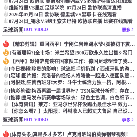
7
07月24日 欧协联 莫斯塔尔维列兹VS多瑙斯特雷达[在线观
8
维斯特里VS里加足球学院_07月24日 欧协联高清直播
9
2026年07月24日 欧协联 德里城VS里耶卡 在线观看
10
07月24日_锡永VS鲍里索夫巴特 欧协联直播 比赛在线观看
HOT VIDEO
足球新闻
更多
【精彩剪辑】重回西甲！李刚仁曾连踢水爷4脚被罚下震惊足坛
1
[有道理嘛?]全市场：米兰希望2500万欧永久性出售S·希门
2
【西甲】默特萨克谈在国家队工作：德国足球塑造了我的人生，感谢
3
4
[今日视频]珍贵的影响！球迷把手机扔到了西班牙队的游行大巴上
5
[足球]图片报：克洛普的经纪人将随他一起进入德国队管理团队
[阿根廷]狂赞西班牙❗大罗：斗牛士统治力独一档，阿根廷有梅西
6
7
[精彩剪辑]梅西再踢一届世界杯？TSN足球分析师：存在可能性
8
[推荐]皇马发布新赛季客场球衣：绿色主色调，白色细节+经典肩
9
【体育资讯】莱万：亚马尔世界杯没踢出最佳水平 效力过巴萨后就
10
【你怎么看？】太阳报：科琳收入已超丈夫鲁尼 自己设计服装8岁
HOT VIDEO
篮球新闻
更多
[体育头条]真是多才多艺！卢克肖晒姆伯莫弹钢琴视频！
1