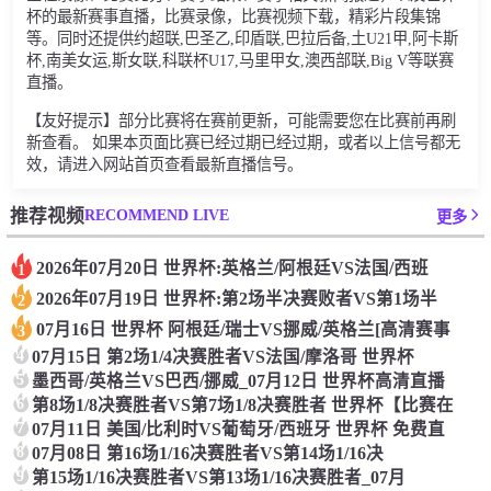
杯的最新赛事直播，比赛录像，比赛视频下载，精彩片段集锦
等。同时还提供约超联,巴圣乙,印盾联,巴拉后备,土U21甲,阿卡斯
杯,南美女运,斯女联,科联杯U17,马里甲女,澳西部联,Big V等联赛
直播。
【友好提示】部分比赛将在赛前更新，可能需要您在比赛前再刷
新查看。 如果本页面比赛已经过期已经过期，或者以上信号都无
效，请进入网站首页查看最新直播信号。
RECOMMEND LIVE
推荐视频
更多
2026年07月20日 世界杯:英格兰/阿根廷VS法国/西班
1
2026年07月19日 世界杯:第2场半决赛败者VS第1场半
2
07月16日 世界杯 阿根廷/瑞士VS挪威/英格兰[高清赛事
3
4
07月15日 第2场1/4决赛胜者VS法国/摩洛哥 世界杯
5
墨西哥/英格兰VS巴西/挪威_07月12日 世界杯高清直播
6
第8场1/8决赛胜者VS第7场1/8决赛胜者 世界杯【比赛在
7
07月11日 美国/比利时VS葡萄牙/西班牙 世界杯 免费直
8
07月08日 第16场1/16决赛胜者VS第14场1/16决
9
第15场1/16决赛胜者VS第13场1/16决赛胜者_07月