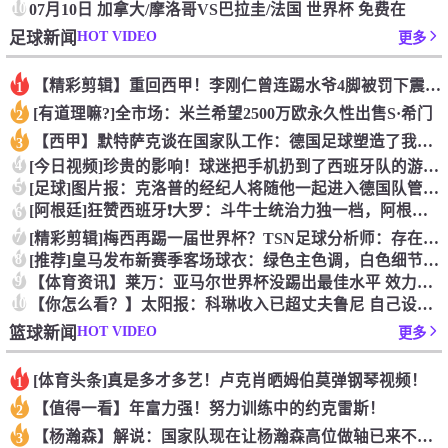
10
07月10日 加拿大/摩洛哥VS巴拉圭/法国 世界杯 免费在
HOT VIDEO
足球新闻
更多
【精彩剪辑】重回西甲！李刚仁曾连踢水爷4脚被罚下震惊足坛
1
[有道理嘛?]全市场：米兰希望2500万欧永久性出售S·希门
2
【西甲】默特萨克谈在国家队工作：德国足球塑造了我的人生，感谢
3
4
[今日视频]珍贵的影响！球迷把手机扔到了西班牙队的游行大巴上
5
[足球]图片报：克洛普的经纪人将随他一起进入德国队管理团队
[阿根廷]狂赞西班牙❗大罗：斗牛士统治力独一档，阿根廷有梅西
6
7
[精彩剪辑]梅西再踢一届世界杯？TSN足球分析师：存在可能性
8
[推荐]皇马发布新赛季客场球衣：绿色主色调，白色细节+经典肩
9
【体育资讯】莱万：亚马尔世界杯没踢出最佳水平 效力过巴萨后就
10
【你怎么看？】太阳报：科琳收入已超丈夫鲁尼 自己设计服装8岁
HOT VIDEO
篮球新闻
更多
[体育头条]真是多才多艺！卢克肖晒姆伯莫弹钢琴视频！
1
【值得一看】年富力强！努力训练中的约克雷斯！
2
【杨瀚森】解说：国家队现在让杨瀚森高位做轴已来不及了 多打打
3