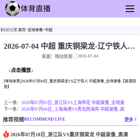
首页
>
>
当前位置:
首页
足球录像
中超
足球直播
篮球直播
2026-07-04 中超 重庆铜梁龙-辽宁铁人 录像[咪咕体育]
足球录像
2026-07-04
来源：咪咕体育
篮球录播
足球速报
↓点击播放↓
篮球新闻
[咪咕体育]2026年07月04日_重庆铜梁龙VS辽宁铁人 中超录像_全场录像【高清回
放】
其他转播
上一条：
2026年07月05日_浙江队VS上海申花 中超录像_全场录
下一条：
2026年07月04日_上海海港VS青岛西海岸 中超录像_高
RECOMMEND LIVE
推荐视频
更多
2026年07月18日_浙江队VS重庆铜梁龙 中超录像_高清
1