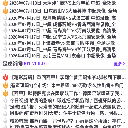
2026年07月18日 天津津门虎VS上海申花 中超_全场录
2
2026年07月18日_山东泰山VS大连英博 中超录像_全场
3
4
2026年07月18日_深圳新鹏城VS武汉三镇 中超录像_高
5
2026年07月17日_中超 成都蓉城VS青岛西海岸录像_全
6
2026年07月17日_中超 青岛海牛VS河南队录像_高清录
7
2026年07月17日_中超 辽宁铁人VS北京国安录像_全场
8
2026年07月17日 上海海港VS云南玉昆 中超_全场录像
9
2026年07月14日_中超 青岛海牛VS浙江队录像_高清录
10
2026年07月10日_云南玉昆VS山东泰山 中超录像_全场
HOT VIDEO
足球新闻
更多
【精彩剪辑】重回西甲！李刚仁曾连踢水爷4脚被罚下震惊足坛
1
[有道理嘛?]全市场：米兰希望2500万欧永久性出售S·希门
2
【西甲】默特萨克谈在国家队工作：德国足球塑造了我的人生，感谢
3
4
[今日视频]珍贵的影响！球迷把手机扔到了西班牙队的游行大巴上
5
[足球]图片报：克洛普的经纪人将随他一起进入德国队管理团队
[阿根廷]狂赞西班牙❗大罗：斗牛士统治力独一档，阿根廷有梅西
6
7
[精彩剪辑]梅西再踢一届世界杯？TSN足球分析师：存在可能性
8
[推荐]皇马发布新赛季客场球衣：绿色主色调，白色细节+经典肩