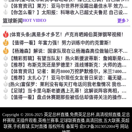
9
【体育资讯】莱万：亚马尔世界杯没踢出最佳水平 效力过巴萨后就
10
【你怎么看？】太阳报：科琳收入已超丈夫鲁尼 自己设计服装8岁
HOT VIDEO
篮球新闻
更多
[体育头条]真是多才多艺！卢克肖晒姆伯莫弹钢琴视频！
1
【值得一看】年富力强！努力训练中的约克雷斯！
2
【杨瀚森】解说：国家队现在让杨瀚森高位做轴已来不及了 多打打
3
4
【精彩剪辑】有望当队友！热火新援波蒂斯：詹姆斯是GOAT！我
5
【推荐】布斯克茨还是罗德里？连线博斯克：大师的选择会是谁？
6
【体育资讯】记者：新月8000万挖萨默维尔，米兰7400万买
7
【推荐】太扎心了！亚马尔现任女友昔日采访：毫无疑问更喜欢贝林
8
[热火]富保罗：莱利没有每天打电话问我老詹情况 我也告知其他
9
【足球】当卡里乌斯老婆遇上孔蒂！这解说阵容亮相，排场直接拉满
10
【值得一看】盘点休赛期那些被低估却值得关注的操作：尚帕尼低价
Copyright © 2016-2025 英足总杯直播,免费英足总杯,高清视频直播,足总
杯赛程,无插件观看,英格兰赛事,足球联赛直播,高清回放,五大联赛,英超
联赛,手机看球,实时直播 版权所有 备案号:
俞ICP备2023052004号
网站