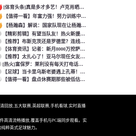
[体育头条]真是多才多艺！卢克肖晒姆伯莫弹钢琴视频！
【值得一看】年富力强！努力训练中的约克雷斯！
【杨瀚森】解说：国家队现在让杨瀚森高位做轴已来不及了 多打打
【精彩剪辑】有望当队友！热火新援波蒂斯：詹姆斯是GOAT！我
【推荐】布斯克茨还是罗德里？连线博斯克：大师的选择会是谁？
【体育资讯】记者：新月8000万挖萨默维尔，米兰7400万买
【推荐】太扎心了！亚马尔现任女友昔日采访：毫无疑问更喜欢贝林
[热火]富保罗：莱利没有每天打电话问我老詹情况 我也告知其他
【足球】当卡里乌斯老婆遇上孔蒂！这解说阵容亮相，排场直接拉满
0
【值得一看】盘点休赛期那些被低估却值得关注的操作：尚帕尼低价
播,高清回放,五大联赛,英超联赛,手机看球,实时直播
件高清流畅播放,覆盖手机与PC端同步观看。实
验纯粹英式足球魅力。