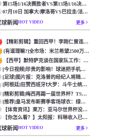
第15场1/16决赛胜者VS第13场1/16决赛胜者_07月
0
07月10日 加拿大/摩洛哥VS巴拉圭/法国 世界杯 免费在
足球新闻
HOT VIDEO
更多
【精彩剪辑】重回西甲！李刚仁曾连踢水爷4脚被罚下震惊足坛
[有道理嘛?]全市场：米兰希望2500万欧永久性出售S·希门
【西甲】默特萨克谈在国家队工作：德国足球塑造了我的人生，感谢
[今日视频]珍贵的影响！球迷把手机扔到了西班牙队的游行大巴上
[足球]图片报：克洛普的经纪人将随他一起进入德国队管理团队
[阿根廷]狂赞西班牙❗大罗：斗牛士统治力独一档，阿根廷有梅西
[精彩剪辑]梅西再踢一届世界杯？TSN足球分析师：存在可能性
[推荐]皇马发布新赛季客场球衣：绿色主色调，白色细节+经典肩
【体育资讯】莱万：亚马尔世界杯没踢出最佳水平 效力过巴萨后就
0
【你怎么看？】太阳报：科琳收入已超丈夫鲁尼 自己设计服装8岁
篮球新闻
HOT VIDEO
更多