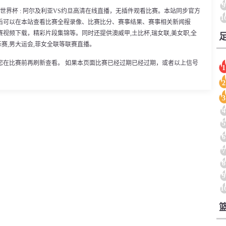
9
00分，世界杯 : 阿尔及利亚VS约旦高清在线直播，无插件观看比赛。本站同步官方
1
后可以在本站查看比赛全程录像、比赛比分、赛事结果、赛事相关新闻报
视频下载，精彩片段集锦等。同时还提供澳威甲,土比杯,瑞女联,美女职,全
1锦标赛,男大运会,菲女全联等联赛直播。
您在比赛前再刷新查看。 如果本页面比赛已经过期已经过期，或者以上信号
1
2
3
4
5
6
7
8
9
1