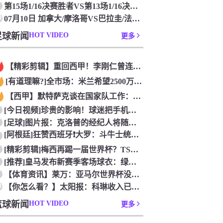
第15场1/16决赛胜者VS第13场1/16决赛胜者_07月
0
07月10日 加拿大/摩洛哥VS巴拉圭/法国 世界杯 免费在
足球新闻
HOT VIDEO
更多
【精彩剪辑】重回西甲！李刚仁曾连踢水爷4脚被罚下震惊足坛
[有道理嘛?]全市场：米兰希望2500万欧永久性出售S·希门
【西甲】默特萨克谈在国家队工作：德国足球塑造了我的人生，感谢
[今日视频]珍贵的影响！球迷把手机扔到了西班牙队的游行大巴上
[足球]图片报：克洛普的经纪人将随他一起进入德国队管理团队
[阿根廷]狂赞西班牙❗大罗：斗牛士统治力独一档，阿根廷有梅西
[精彩剪辑]梅西再踢一届世界杯？TSN足球分析师：存在可能性
[推荐]皇马发布新赛季客场球衣：绿色主色调，白色细节+经典肩
【体育资讯】莱万：亚马尔世界杯没踢出最佳水平 效力过巴萨后就
0
【你怎么看？】太阳报：科琳收入已超丈夫鲁尼 自己设计服装8岁
篮球新闻
HOT VIDEO
更多