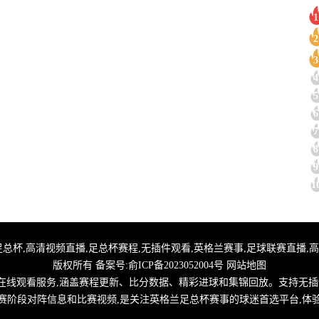
1
2
3
4
5
6
7
8
9
1
杯直播,免费英足总杯,高清视频直播,足总杯赛程,无插件观看,英格兰赛事,足球联赛直
版权所有 备案号:
俞ICP备2023052004号
网站地图
线观看服务,涵盖赛程更新、比分数据、精彩进球和集锦回放。支持无插
赛阶段对阵信息和比赛视频,是关注英格兰足总杯赛事的球迷首选平台,体