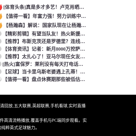
[体育头条]真是多才多艺！卢克肖晒姆伯莫弹钢琴视频！
【值得一看】年富力强！努力训练中的约克雷斯！
【杨瀚森】解说：国家队现在让杨瀚森高位做轴已来不及了 多打打
【精彩剪辑】有望当队友！热火新援波蒂斯：詹姆斯是GOAT！我
【推荐】布斯克茨还是罗德里？连线博斯克：大师的选择会是谁？
【体育资讯】记者：新月8000万挖萨默维尔，米兰7400万买
【推荐】太扎心了！亚马尔现任女友昔日采访：毫无疑问更喜欢贝林
[热火]富保罗：莱利没有每天打电话问我老詹情况 我也告知其他
【足球】当卡里乌斯老婆遇上孔蒂！这解说阵容亮相，排场直接拉满
0
【值得一看】盘点休赛期那些被低估却值得关注的操作：尚帕尼低价
播,高清回放,五大联赛,英超联赛,手机看球,实时直播
件高清流畅播放,覆盖手机与PC端同步观看。实
验纯粹英式足球魅力。