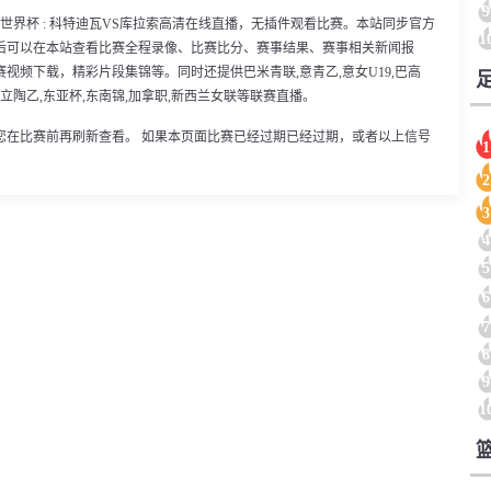
9
00分，世界杯 : 科特迪瓦VS库拉索高清在线直播，无插件观看比赛。本站同步官方
1
后可以在本站查看比赛全程录像、比赛比分、赛事结果、赛事相关新闻报
视频下载，精彩片段集锦等。同时还提供巴米青联,意青乙,意女U19,巴高
,立陶乙,东亚杯,东南锦,加拿职,新西兰女联等联赛直播。
您在比赛前再刷新查看。 如果本页面比赛已经过期已经过期，或者以上信号
1
2
3
4
5
6
7
8
9
1