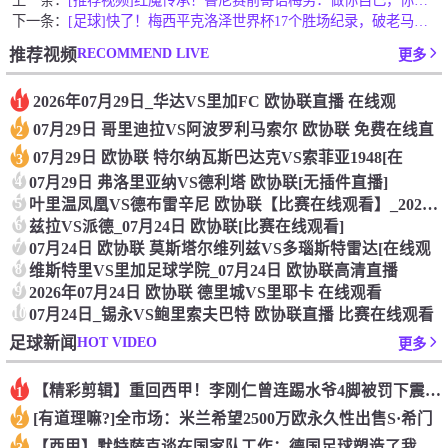
下一条：
[足球]快了！梅西平克洛泽世界杯17个胜场纪录，破老马助攻纪
RECOMMEND LIVE
推荐视频
更多
2026年07月29日_华达VS里加FC 欧协联直播 在线观
1
07月29日 哥里迪拉VS阿波罗利马索尔 欧协联 免费在线直
2
07月29日 欧协联 特尔纳瓦斯巴达克VS索菲亚1948[在
3
4
07月29日 弗洛里亚纳VS德利塔 欧协联[无插件直播]
5
叶里温凤凰VS德布雷辛尼 欧协联【比赛在线观看】_2026年
6
兹拉VS派德_07月24日 欧协联[比赛在线观看]
7
07月24日 欧协联 莫斯塔尔维列兹VS多瑙斯特雷达[在线观
8
维斯特里VS里加足球学院_07月24日 欧协联高清直播
9
2026年07月24日 欧协联 德里城VS里耶卡 在线观看
10
07月24日_锡永VS鲍里索夫巴特 欧协联直播 比赛在线观看
HOT VIDEO
足球新闻
更多
【精彩剪辑】重回西甲！李刚仁曾连踢水爷4脚被罚下震惊足坛
1
[有道理嘛?]全市场：米兰希望2500万欧永久性出售S·希门
2
【西甲】默特萨克谈在国家队工作：德国足球塑造了我的人生，感谢