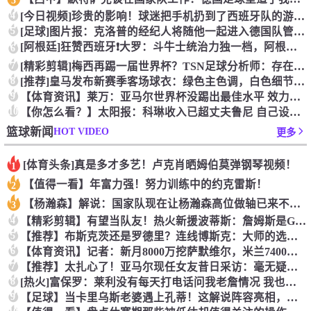
3
4
[今日视频]珍贵的影响！球迷把手机扔到了西班牙队的游行大巴上
5
[足球]图片报：克洛普的经纪人将随他一起进入德国队管理团队
[阿根廷]狂赞西班牙❗大罗：斗牛士统治力独一档，阿根廷有梅西
6
7
[精彩剪辑]梅西再踢一届世界杯？TSN足球分析师：存在可能性
8
[推荐]皇马发布新赛季客场球衣：绿色主色调，白色细节+经典肩
9
【体育资讯】莱万：亚马尔世界杯没踢出最佳水平 效力过巴萨后就
10
【你怎么看？】太阳报：科琳收入已超丈夫鲁尼 自己设计服装8岁
HOT VIDEO
篮球新闻
更多
[体育头条]真是多才多艺！卢克肖晒姆伯莫弹钢琴视频！
1
【值得一看】年富力强！努力训练中的约克雷斯！
2
【杨瀚森】解说：国家队现在让杨瀚森高位做轴已来不及了 多打打
3
4
【精彩剪辑】有望当队友！热火新援波蒂斯：詹姆斯是GOAT！我
5
【推荐】布斯克茨还是罗德里？连线博斯克：大师的选择会是谁？
6
【体育资讯】记者：新月8000万挖萨默维尔，米兰7400万买
7
【推荐】太扎心了！亚马尔现任女友昔日采访：毫无疑问更喜欢贝林
8
[热火]富保罗：莱利没有每天打电话问我老詹情况 我也告知其他
9
【足球】当卡里乌斯老婆遇上孔蒂！这解说阵容亮相，排场直接拉满