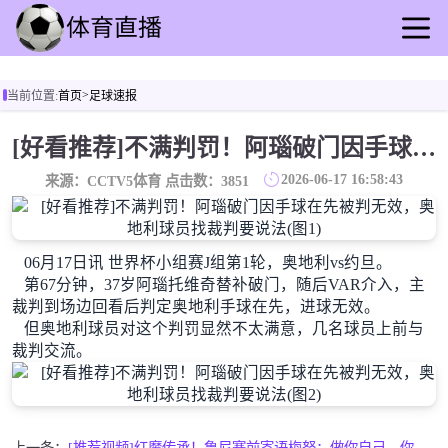
首页
>
当前位置:
首页
足球速报
足球直播
篮球直播
[好看推荐]不满判罚！阿瑙破门因手球在先被判无效，奥地利球员找裁判要说法
足球录像
2026-06-17 16:58:43
来源：CCTV5体育 点击数：
3851
篮球录播
足球速报
篮球新闻
06月17日讯 世界杯小组赛J组第1轮，奥地利vs约旦。
其他转播
第67分钟，37岁阿瑙托维奇替补破门，随后VAR介入，主
裁判到场边回看后判定奥地利手球在先，进球无效。
但奥地利球员对这个判罚显然不太满意，几名球员上前与
裁判交流。
上一条：
[推荐视频]红魔传承！鲁尼赛前寄语梅努：做你自己，你会成为赛