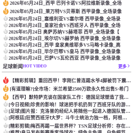
2026年05月24日_西甲 巴列卡诺VS阿拉维斯录像_全场
2
2026年05月24日_莱万特VS贝蒂斯 西甲录像_全场录像
3
4
2026年05月24日_塞维利亚VS塞尔塔 西甲录像_全场录
5
2026年05月24日_皇家社会VS西班牙人 西甲录像_全场
6
2026年05月24日 奥萨苏纳VS赫塔菲 西甲_全场录像【
7
2026年05月24日_埃尔切VS赫罗纳 西甲录像_全场录像
8
2026年05月24日_西甲 皇家奥维耶多VS马略卡录像_高
9
2026年05月24日_毕尔巴鄂VS皇马 西甲录像_全场录像
10
2026年05月24日_巴萨VS瓦伦西亚 西甲录像_全场录像
HOT VIDEO
足球新闻
更多
【精彩剪辑】重回西甲！李刚仁曾连踢水爷4脚被罚下震惊足坛
1
[有道理嘛?]全市场：米兰希望2500万欧永久性出售S·希门
2
【西甲】默特萨克谈在国家队工作：德国足球塑造了我的人生，感谢
3
4
[今日视频]珍贵的影响！球迷把手机扔到了西班牙队的游行大巴上
5
[足球]图片报：克洛普的经纪人将随他一起进入德国队管理团队
[阿根廷]狂赞西班牙❗大罗：斗牛士统治力独一档，阿根廷有梅西
6
7
[精彩剪辑]梅西再踢一届世界杯？TSN足球分析师：存在可能性
8
[推荐]皇马发布新赛季客场球衣：绿色主色调，白色细节+经典肩