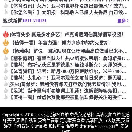
9
【体育资讯】莱万：亚马尔世界杯没踢出最佳水平 效力过巴萨后就
10
【你怎么看？】太阳报：科琳收入已超丈夫鲁尼 自己设计服装8岁
HOT VIDEO
篮球新闻
更多
[体育头条]真是多才多艺！卢克肖晒姆伯莫弹钢琴视频！
1
【值得一看】年富力强！努力训练中的约克雷斯！
2
【杨瀚森】解说：国家队现在让杨瀚森高位做轴已来不及了 多打打
3
4
【精彩剪辑】有望当队友！热火新援波蒂斯：詹姆斯是GOAT！我
5
【推荐】布斯克茨还是罗德里？连线博斯克：大师的选择会是谁？
6
【体育资讯】记者：新月8000万挖萨默维尔，米兰7400万买
7
【推荐】太扎心了！亚马尔现任女友昔日采访：毫无疑问更喜欢贝林
8
[热火]富保罗：莱利没有每天打电话问我老詹情况 我也告知其他
9
【足球】当卡里乌斯老婆遇上孔蒂！这解说阵容亮相，排场直接拉满
10
【值得一看】盘点休赛期那些被低估却值得关注的操作：尚帕尼低价
Copyright © 2016-2025 英足总杯直播,免费英足总杯,高清视频直播,足总
杯赛程,无插件观看,英格兰赛事,足球联赛直播,高清回放,五大联赛,英超
联赛,手机看球,实时直播 版权所有 备案号:
俞ICP备2023052004号
网站