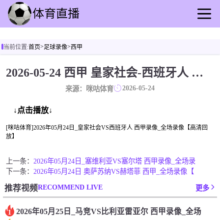
首页
>
>
当前位置:
首页
足球录像
西甲
足球直播
篮球直播
2026-05-24 西甲 皇家社会-西班牙人 录像[咪咕体育]
足球录像
2026-05-24
来源：咪咕体育
篮球录播
足球速报
↓点击播放↓
篮球新闻
[咪咕体育]2026年05月24日_皇家社会VS西班牙人 西甲录像_全场录像【高清回
放】
其他转播
上一条：
2026年05月24日_塞维利亚VS塞尔塔 西甲录像_全场录
下一条：
2026年05月24日 奥萨苏纳VS赫塔菲 西甲_全场录像【
RECOMMEND LIVE
推荐视频
更多
2026年05月25日_马竞VS比利亚雷亚尔 西甲录像_全场
1