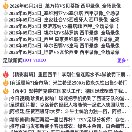
2026年05月24日_莱万特VS贝蒂斯 西甲录像_全场录像
3
4
2026年05月24日_塞维利亚VS塞尔塔 西甲录像_全场录
5
2026年05月24日_皇家社会VS西班牙人 西甲录像_全场
6
2026年05月24日 奥萨苏纳VS赫塔菲 西甲_全场录像【
7
2026年05月24日_埃尔切VS赫罗纳 西甲录像_全场录像
8
2026年05月24日_西甲 皇家奥维耶多VS马略卡录像_高
9
2026年05月24日_毕尔巴鄂VS皇马 西甲录像_全场录像
10
2026年05月24日_巴萨VS瓦伦西亚 西甲录像_全场录像
HOT VIDEO
足球新闻
更多
【精彩剪辑】重回西甲！李刚仁曾连踢水爷4脚被罚下震惊足坛
1
[有道理嘛?]全市场：米兰希望2500万欧永久性出售S·希门
2
【西甲】默特萨克谈在国家队工作：德国足球塑造了我的人生，感谢
3
4
[今日视频]珍贵的影响！球迷把手机扔到了西班牙队的游行大巴上
5
[足球]图片报：克洛普的经纪人将随他一起进入德国队管理团队
[阿根廷]狂赞西班牙❗大罗：斗牛士统治力独一档，阿根廷有梅西
6
7
[精彩剪辑]梅西再踢一届世界杯？TSN足球分析师：存在可能性
8
[推荐]皇马发布新赛季客场球衣：绿色主色调，白色细节+经典肩