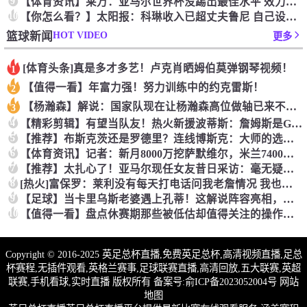
9
【体育资讯】莱万：亚马尔世界杯没踢出最佳水平 效力过巴萨后就
10
【你怎么看？】太阳报：科琳收入已超丈夫鲁尼 自己设计服装8岁
HOT VIDEO
篮球新闻
更多
[体育头条]真是多才多艺！卢克肖晒姆伯莫弹钢琴视频！
1
【值得一看】年富力强！努力训练中的约克雷斯！
2
【杨瀚森】解说：国家队现在让杨瀚森高位做轴已来不及了 多打打
3
4
【精彩剪辑】有望当队友！热火新援波蒂斯：詹姆斯是GOAT！我
5
【推荐】布斯克茨还是罗德里？连线博斯克：大师的选择会是谁？
6
【体育资讯】记者：新月8000万挖萨默维尔，米兰7400万买
7
【推荐】太扎心了！亚马尔现任女友昔日采访：毫无疑问更喜欢贝林
8
[热火]富保罗：莱利没有每天打电话问我老詹情况 我也告知其他
9
【足球】当卡里乌斯老婆遇上孔蒂！这解说阵容亮相，排场直接拉满
10
【值得一看】盘点休赛期那些被低估却值得关注的操作：尚帕尼低价
Copyright © 2016-2025 英足总杯直播,免费英足总杯,高清视频直播,足总
杯赛程,无插件观看,英格兰赛事,足球联赛直播,高清回放,五大联赛,英超
联赛,手机看球,实时直播 版权所有 备案号:
俞ICP备2023052004号
网站
地图