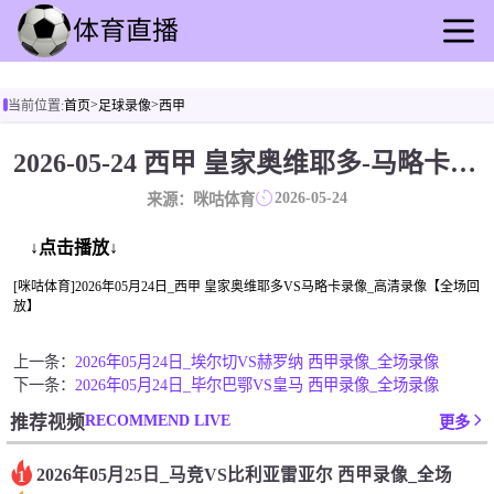
首页
>
>
当前位置:
首页
足球录像
西甲
足球直播
篮球直播
2026-05-24 西甲 皇家奥维耶多-马略卡 录像[咪咕体育]
足球录像
2026-05-24
来源：咪咕体育
篮球录播
足球速报
↓点击播放↓
篮球新闻
[咪咕体育]2026年05月24日_西甲 皇家奥维耶多VS马略卡录像_高清录像【全场回
放】
其他转播
上一条：
2026年05月24日_埃尔切VS赫罗纳 西甲录像_全场录像
下一条：
2026年05月24日_毕尔巴鄂VS皇马 西甲录像_全场录像
RECOMMEND LIVE
推荐视频
更多
2026年05月25日_马竞VS比利亚雷亚尔 西甲录像_全场
1