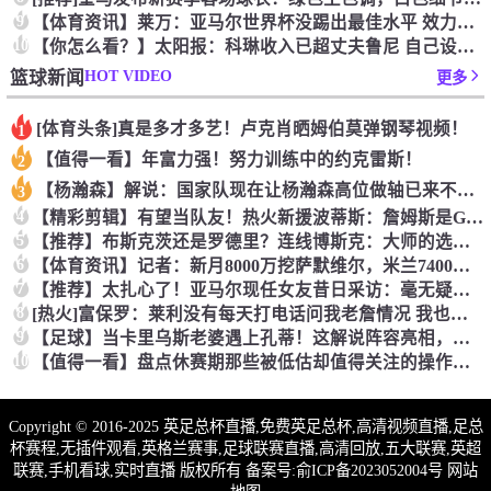
9
【体育资讯】莱万：亚马尔世界杯没踢出最佳水平 效力过巴萨后就
10
【你怎么看？】太阳报：科琳收入已超丈夫鲁尼 自己设计服装8岁
HOT VIDEO
篮球新闻
更多
[体育头条]真是多才多艺！卢克肖晒姆伯莫弹钢琴视频！
1
【值得一看】年富力强！努力训练中的约克雷斯！
2
【杨瀚森】解说：国家队现在让杨瀚森高位做轴已来不及了 多打打
3
4
【精彩剪辑】有望当队友！热火新援波蒂斯：詹姆斯是GOAT！我
5
【推荐】布斯克茨还是罗德里？连线博斯克：大师的选择会是谁？
6
【体育资讯】记者：新月8000万挖萨默维尔，米兰7400万买
7
【推荐】太扎心了！亚马尔现任女友昔日采访：毫无疑问更喜欢贝林
8
[热火]富保罗：莱利没有每天打电话问我老詹情况 我也告知其他
9
【足球】当卡里乌斯老婆遇上孔蒂！这解说阵容亮相，排场直接拉满
10
【值得一看】盘点休赛期那些被低估却值得关注的操作：尚帕尼低价
Copyright © 2016-2025 英足总杯直播,免费英足总杯,高清视频直播,足总
杯赛程,无插件观看,英格兰赛事,足球联赛直播,高清回放,五大联赛,英超
联赛,手机看球,实时直播 版权所有 备案号:
俞ICP备2023052004号
网站