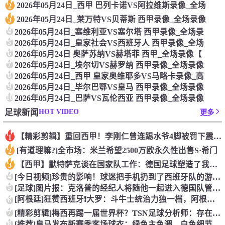
2026年05月24日_西甲 巴列卡诺VS阿拉维斯录像_全场
2
2026年05月24日_莱万特VS贝蒂斯 西甲录像_全场录像
3
4
2026年05月24日_塞维利亚VS塞尔塔 西甲录像_全场录
5
2026年05月24日_皇家社会VS西班牙人 西甲录像_全场
6
2026年05月24日 奥萨苏纳VS赫塔菲 西甲_全场录像【
7
2026年05月24日_埃尔切VS赫罗纳 西甲录像_全场录像
8
2026年05月24日_西甲 皇家奥维耶多VS马略卡录像_高
9
2026年05月24日_毕尔巴鄂VS皇马 西甲录像_全场录像
10
2026年05月24日_巴萨VS瓦伦西亚 西甲录像_全场录像
HOT VIDEO
足球新闻
更多
【精彩剪辑】重回西甲！李刚仁曾连踢水爷4脚被罚下震惊足坛
1
[有道理嘛?]全市场：米兰希望2500万欧永久性出售S·希门
2
【西甲】默特萨克谈在国家队工作：德国足球塑造了我的人生，感谢
3
4
[今日视频]珍贵的影响！球迷把手机扔到了西班牙队的游行大巴上
5
[足球]图片报：克洛普的经纪人将随他一起进入德国队管理团队
[阿根廷]狂赞西班牙❗大罗：斗牛士统治力独一档，阿根廷有梅西
6
7
[精彩剪辑]梅西再踢一届世界杯？TSN足球分析师：存在可能性
8
[推荐]皇马发布新赛季客场球衣：绿色主色调，白色细节+经典肩